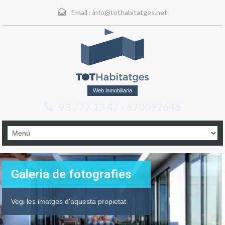
Email :
info@tothabitatges.net
Web inmobiliaria
93 777 13 47 - 670092646
Galeria de fotografies
Vegi les imatges d'aquesta propietat