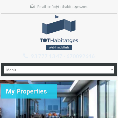
Email :
info@tothabitatges.net
Web inmobiliaria
93 777 13 47 - 670092646
My Properties