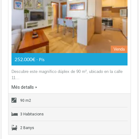
Venda
252.000€
- Pís
Descubre este magnífico dúplex de 90 m², ubicado en la calle
11…
Més detalls
90 m2
3 Habitacions
2 Banys