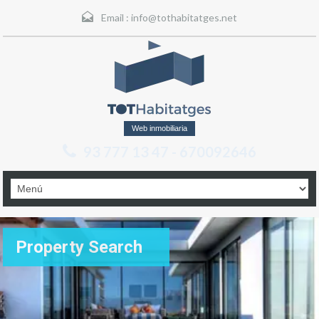
Email :
info@tothabitatges.net
Web inmobiliaria
93 777 13 47 - 670092646
Property Search