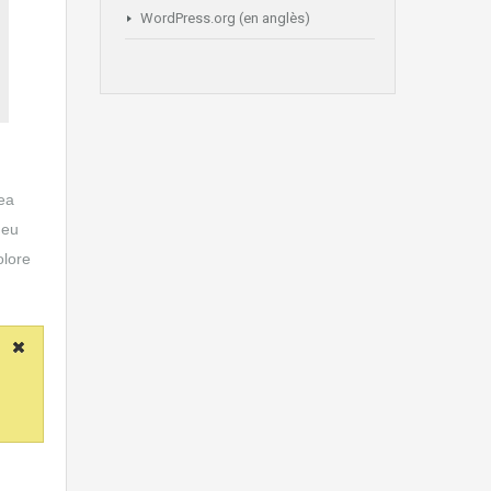
WordPress.org (en anglès)
 ea
 eu
olore