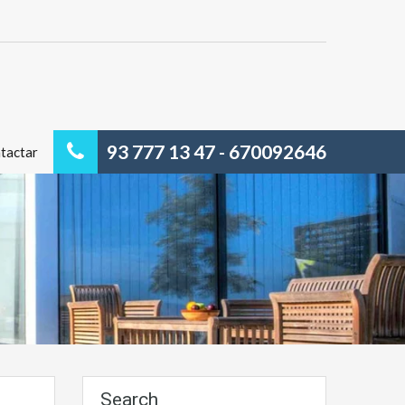
93 777 13 47 - 670092646
tactar
Search