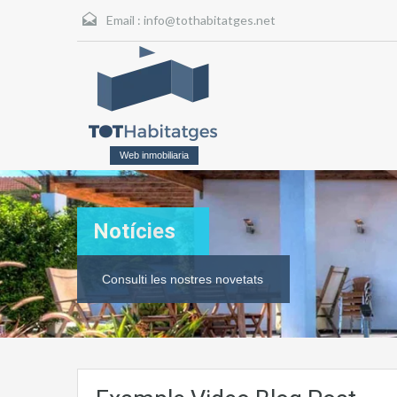
Email :
info@tothabitatges.net
Web inmobiliaria
Notícies
Consulti les nostres novetats