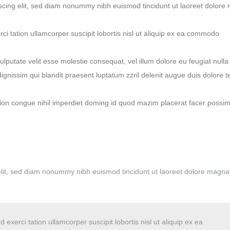
scing elit, sed diam nonummy nibh euismod tincidunt ut laoreet dolore
ci tation ullamcorper suscipit lobortis nisl ut aliquip ex ea commodo
ulputate velit esse molestie consequat, vel illum dolore eu feugiat nulla
dignissim qui blandit praesent luptatum zzril delenit augue duis dolore t
ion congue nihil imperdiet doming id quod mazim placerat facer possi
elit, sed diam nonummy nibh euismod tincidunt ut laoreet dolore magna
exerci tation ullamcorper suscipit lobortis nisl ut aliquip ex ea