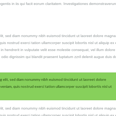
gentis in iis qui facit eorum claritatem. Investigationes demonstraverun
elit, sed diam nonummy nibh euismod tincidunt ut laoreet dolore magna
is nostrud exerci tation ullamcorper suscipit lobortis nisl ut aliquip ex
 hendrerit in vulputate velit esse molestie consequat, vel illum dolore
to odio dignissim qui blandit praesent luptatum zzril delenit augue duis d
g elit, sed diam nonummy nibh euismod tincidunt ut laoreet dolore
eniam, quis nostrud exerci tation ullamcorper suscipit lobortis nisl ut
elit, sed diam nonummy nibh euismod tincidunt ut laoreet dolore magna
is nostrud exerci tation ullamcorper suscipit lobortis nisl ut aliquip ex