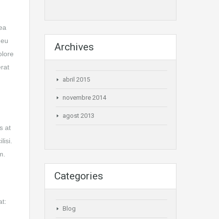
 ea
 eu
Archives
olore
erat
abril 2015
novembre 2014
agost 2013
s at
lisi.
m.
Categories
at:
Blog