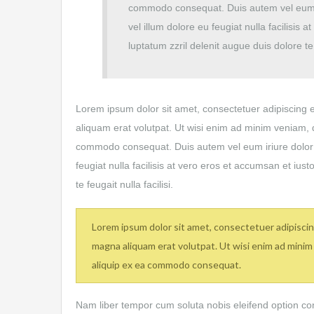
commodo consequat. Duis autem vel eum iri
vel illum dolore eu feugiat nulla facilisis
luptatum zzril delenit augue duis dolore te f
Lorem ipsum dolor sit amet, consectetuer adipiscing 
aliquam erat volutpat. Ut wisi enim ad minim veniam, qu
commodo consequat. Duis autem vel eum iriure dolor in
feugiat nulla facilisis at vero eros et accumsan et ius
te feugait nulla facilisi.
Lorem ipsum dolor sit amet, consectetuer adipiscin
magna aliquam erat volutpat. Ut wisi enim ad minim v
aliquip ex ea commodo consequat.
Nam liber tempor cum soluta nobis eleifend option co