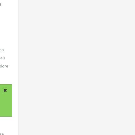
t
 ea
 eu
olore
 ea