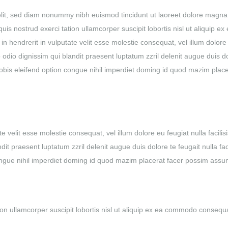
elit, sed diam nonummy nibh euismod tincidunt ut laoreet dolore magna
is nostrud exerci tation ullamcorper suscipit lobortis nisl ut aliquip ex
 hendrerit in vulputate velit esse molestie consequat, vel illum dolore
to odio dignissim qui blandit praesent luptatum zzril delenit augue duis d
 nobis eleifend option congue nihil imperdiet doming id quod mazim plac
e velit esse molestie consequat, vel illum dolore eu feugiat nulla facilisi
t praesent luptatum zzril delenit augue duis dolore te feugait nulla faci
ongue nihil imperdiet doming id quod mazim placerat facer possim assu
ion ullamcorper suscipit lobortis nisl ut aliquip ex ea commodo consequ