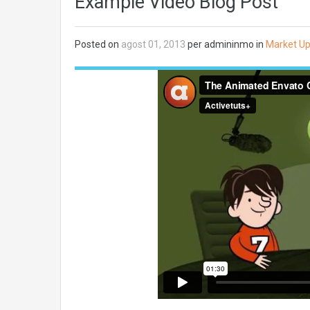
Example Video Blog Post
Posted on
agost 01, 2013
per admininmo in
Market U