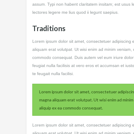
assum. Typi non habent claritatem insitam; est usus le
lectores legere me lius quod ii legunt saepius.
Traditions
Lorem ipsum dolor sit amet, consectetuer adipiscing 
aliquam erat volutpat. Ut wisi enim ad minim veniam, qu
commodo consequat. Duis autem vel eum iriure dolor in
feugiat nulla facilisis at vero eros et accumsan et ius
te feugait nulla facilisi.
Lorem ipsum dolor sit amet, consectetuer adipiscin
magna aliquam erat volutpat. Ut wisi enim ad minim v
aliquip ex ea commodo consequat.
Lorem ipsum dolor sit amet, consectetuer adipiscing 
aliquam erat volutpat. Ut wisi enim ad minim veniam, qu