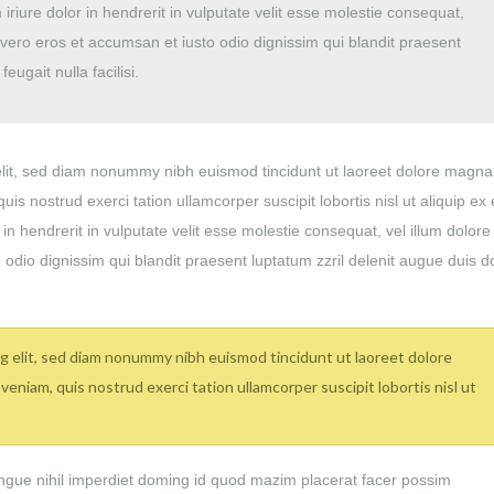
ure dolor in hendrerit in vulputate velit esse molestie consequat,
 at vero eros et accumsan et iusto odio dignissim qui blandit praesent
eugait nulla facilisi.
elit, sed diam nonummy nibh euismod tincidunt ut laoreet dolore magna
is nostrud exerci tation ullamcorper suscipit lobortis nisl ut aliquip ex
 hendrerit in vulputate velit esse molestie consequat, vel illum dolore
to odio dignissim qui blandit praesent luptatum zzril delenit augue duis d
g elit, sed diam nonummy nibh euismod tincidunt ut laoreet dolore
eniam, quis nostrud exerci tation ullamcorper suscipit lobortis nisl ut
ngue nihil imperdiet doming id quod mazim placerat facer possim