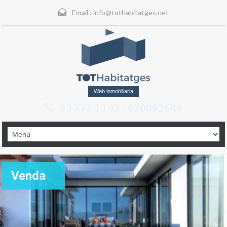
Email :
info@tothabitatges.net
Web inmobiliaria
93 777 13 47 - 670092646
Venda