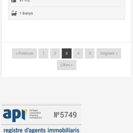
87 m2
1 Banys
« Previous
1
2
3
4
5
Següent »
Últim »