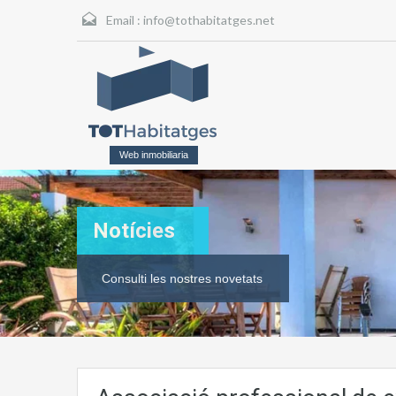
Email :
info@tothabitatges.net
Web inmobiliaria
Notícies
Consulti les nostres novetats