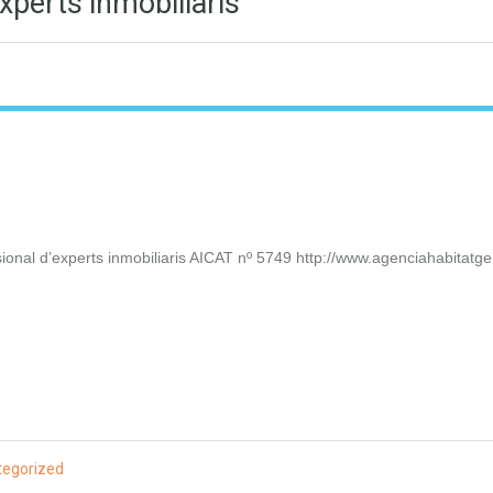
xperts inmobiliaris
nal d’experts inmobiliaris AICAT nº 5749 http://www.agenciahabitatg
tegorized