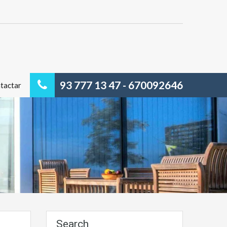
93 777 13 47 - 670092646
tactar
Search