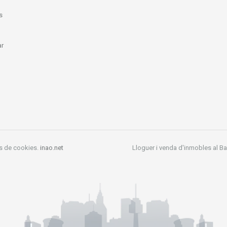
s
ar
ís de cookies.
inao.net
Lloguer i venda d'inmobles al Ba