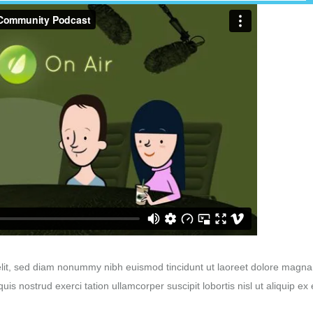
elit, sed diam nonummy nibh euismod tincidunt ut laoreet dolore magna
is nostrud exerci tation ullamcorper suscipit lobortis nisl ut aliquip ex